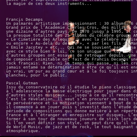
la magie de ces deux instruments...
Francis Decamps
Un palmarès artistique impressionnant : 30 albums, 6 
Grand prix de l’Académie Charles Cros, des milliers d
une dizaine d’autres pays. De 1970 jusqu’à 1995, il c
la presque totalité des 25 albums du célèbre groupe A
« Le Cimetière des Arlequins » avec la célèbre repris
ou encore « Au-delà du délire », « par les fils de M
« Emile Jacotey » etc... Qui ne se souvient pas de sa
avec ce style bien à lui, ce son unique que lui seul 
d’autres groupes ont essayés de retrouver depuis. Une p
de composer inimitable ont fait de Francis Decamps une
rock français. Rien, ni le temps qui passe, ni les cr
jamais entamé sa détermination à être ce qu’il est e
un vrai, un pur au grand cœur et à la foi toujours in
planches, pour le public.
Pascal Gutman
Issu du conservatoire où il étudie le piano classique
à l’adolescence la basse électrique pour jouer dans d
d’autres styles musicaux... jusqu’à ce qu’il rencontr
C’est la révélation. Il veut s’en procurer un mais l
Sa persévérance et sa motivation viennent à bout de 
il commence à en jouer puis s’investit dans l’étude 
période de compositions qui donne matière à un réper
France et à l’étranger et enregistre sur disques. L’e
former à son tour de nouveaux joueurs de stick lors de
Si l’on veut définir son style, on peut dire qu’il se
de World Music, de jazz et de rock, le tout baignant 
atmosphérique.