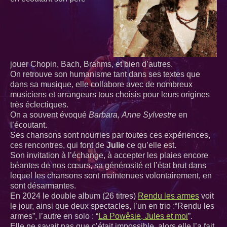
jouer Chopin, Bach, Brahms, et bien d’autres.
On retrouve son humanisme tant dans ses textes que
dans sa musique, elle collabore avec de nombreux
musiciens et arrangeurs tous choisis pour leurs origines
très éclectiques.
On a souvent évoqué
Barbara, Anne Sylvestre
en
l’écoutant.
Ses chansons sont nourries par toutes ces expériences,
ces rencontres, qui font de
Julie
ce qu’elle est.
Son invitation à l’échange, à accepter les plaies encore
béantes de nos cœurs, sa générosité et l’état brut dans
lequel les chansons sont maintenues volontairement, en
sont désarmantes.
En 2024 le double album (26 titres)
Rendu les armes
voit
le jour, ainsi que deux spectacles, l’un en trio :“Rendu les
armes”, l’autre en solo : “
La Powêsie, Jules et moi
”.
Elle ne savait pas que c’était impossible, alors elle l’a fait.