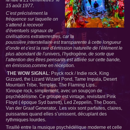
15 août 1977.
C'est précisément la
fréquence sur laquelle on
s'attend à recevoir
d'éventuels signaux de
civilisations extraterrestres, car la
poussière
interstellaire est transparente à cette longueur
d'onde et c'est la raie d'émission naturelle de l'élément le
plus abondant de l'univers, l'hydrogène, de sorte que
l'attention des êtres pensants est attirée sur cette bande,
en émission comme en réception.
THE WOW SIGNAL
: Psyck rock / Indie rock, King
Gizzard, the Lizard Wizard Pond, Tame Impala, Desert
Mountain Tribe, Temples, The Flaming Lips..
!Groupe rock, simplement, avec un soupçon de
psychédélisme. Ce groupe est vintage, revisitant Pink
Floyd ( époque Syd barrett), Led Zeppelin, The Doors,
Van der Graaf Generator, Les voix sont parfaites, claires,
puissantes quand elles s’unissent, décuplant des
rythmiques lourdes.
Tiraillé entre la musique psychédélique moderne et celle