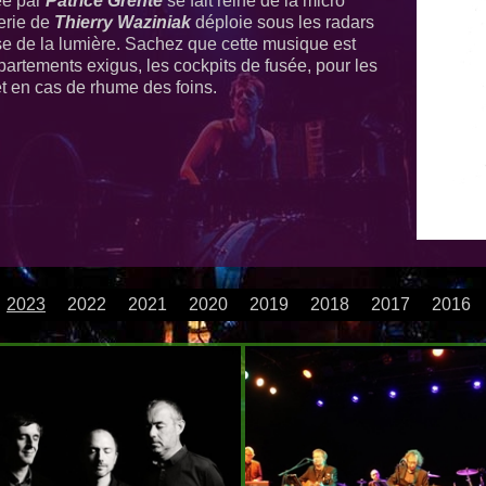
ée par
Patrice Grente
se fait reine de la micro
terie de
Thierry Waziniak
déploie sous les radars
se de la lumière. Sachez que cette musique est
partements exigus, les cockpits de fusée, pour les
et en cas de rhume des foins.
2023
2022
2021
2020
2019
2018
2017
2016