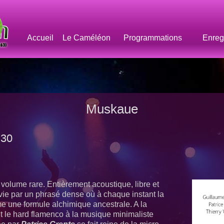
Accueil
Le Caméléon
Programmations
Enreg
Muskaue
h30
volume rare. Entièrement acoustique, libre et
rvie par un phrasé dense où à chaque instant la
me une formule alchimique ancestrale. A la
 le hard flamenco à la musique minimaliste