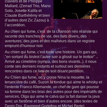
claviers et de Philippe
Mallard, (Zerrad Trio, Mano
Solo, Josette Kalifa et
Claude Barthélémy et bien
d’autres dont Zic Zazou) à
l’accordéon.
Au chien qui fume, c'est de la chanson néo réaliste qui
raconte des tranches de vie, des faits divers, des
aventures, des joies et des malheurs dans un registre
emprunt d'humour noir.
Au chien qui fume, c'est toute une histoire. Un gars qui,
"en sortant du bistrot l'autre soir a glissé sur le trottoir" ..
Arrivé au cimetière (sympa, des bons vivants..), il nous
conte ses derniers instants et surtout ses dernières
rencontres dans ce lieu de soit disant perdition.
Au Chien qui fume, on y croise Nina la mouette, la
tenancière du café, Suzon la tondue qui aime le whisky et
l'entente Franco Allemande, un chef de gare qui pousse
sa femme dans les bras des autres pour des impératifs de
services, Olga qui aime le calva qui la fait danser la java
avec un fantôme et bien d'autres encore. (des textes de
Denis Dru, Raymond Godefroy et Michel Berte)