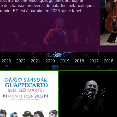
itar, mandoline électrique, guitares archtop et
sé de chanson enlevées, de balades mélancoliques
remier EP est à paraître en 2026 sur le label
2023
2022
2021
2020
2019
2018
2017
2016