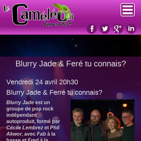
Blurry Jade & Feré tu connais?
Vendredi 24 avril 20h30
Blurry Jade & Ferré tu connais?
Blurry Jade
est un
groupe de pop rock
indépendant
autoproduit, formé par
Cécile Lembrez
et
Phil
Akwor
, avec
Fab
à la
basse et
Fred
à la